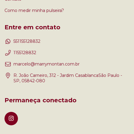
Como medir minha pulseira?
Entre em contato
551155128832
1155128832
marcelo@marrymontan.com.br
R. João Carneiro, 312 - Jardim CasablancaSão Paulo -
SP, 05842-080
Permaneça conectado