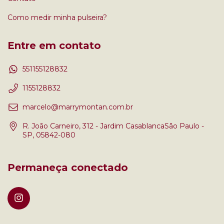
Como medir minha pulseira?
Entre em contato
551155128832
1155128832
marcelo@marrymontan.com.br
R. João Carneiro, 312 - Jardim CasablancaSão Paulo -
SP, 05842-080
Permaneça conectado