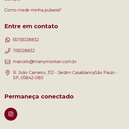
Como medir minha pulseira?
Entre em contato
551155128832
1155128832
marcelo@marrymontan.com.br
R. João Carneiro, 312 - Jardim CasablancaSão Paulo -
SP, 05842-080
Permaneça conectado