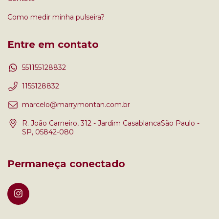
Como medir minha pulseira?
Entre em contato
551155128832
1155128832
marcelo@marrymontan.com.br
R. João Carneiro, 312 - Jardim CasablancaSão Paulo -
SP, 05842-080
Permaneça conectado