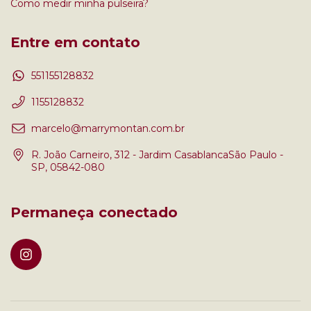
Como medir minha pulseira?
Entre em contato
551155128832
1155128832
marcelo@marrymontan.com.br
R. João Carneiro, 312 - Jardim CasablancaSão Paulo -
SP, 05842-080
Permaneça conectado