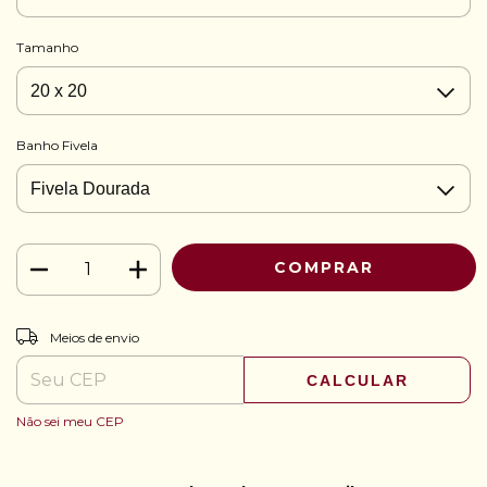
Tamanho
Banho Fivela
ALTERAR CEP
Entregas para o CEP:
Meios de envio
CALCULAR
Não sei meu CEP