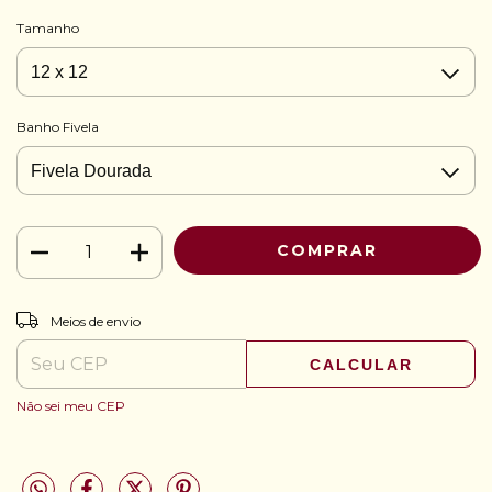
Tamanho
Banho Fivela
ALTERAR CEP
Entregas para o CEP:
Meios de envio
CALCULAR
Não sei meu CEP