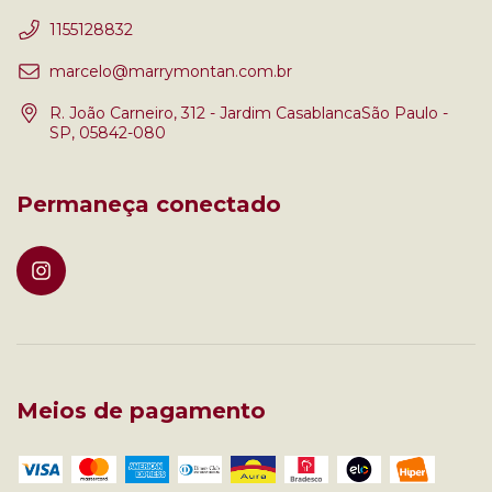
1155128832
marcelo@marrymontan.com.br
R. João Carneiro, 312 - Jardim CasablancaSão Paulo -
SP, 05842-080
Permaneça conectado
Meios de pagamento