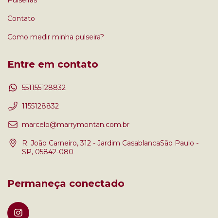
Contato
Como medir minha pulseira?
Entre em contato
551155128832
1155128832
marcelo@marrymontan.com.br
R. João Carneiro, 312 - Jardim CasablancaSão Paulo -
SP, 05842-080
Permaneça conectado