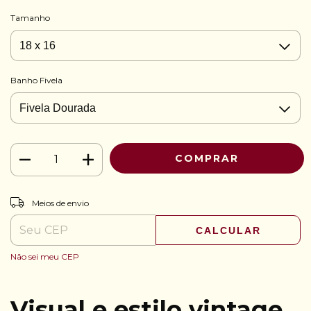
Tamanho
Banho Fivela
ALTERAR CEP
Entregas para o CEP:
Meios de envio
CALCULAR
Não sei meu CEP
Visual e estilo vintage